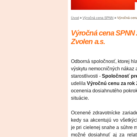
Úvod
»
Výročná cena SPNN
»
Výročná cena
Výročná cena SPNN z
Zvolen a.s.
Odborná spoločnosť, ktorej hl
výskytu nemocničných nákaz a 
starostlivosti -
Spoločnosť pr
udelila
Výročnú cenu za rok 
ocenenia dosiahnutého pokroku
situácie.
Ocenené zdravotnícke zariade
kedy sa akcentujú vo všetkých
je pri cielenej snahe a súhr
možné dosiahnuť aj za rela