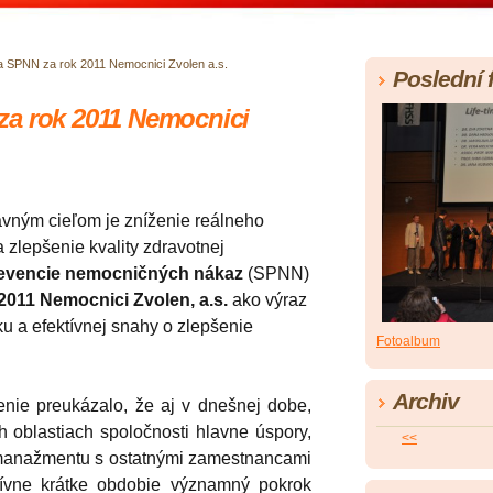
 SPNN za rok 2011 Nemocnici Zvolen a.s.
Poslední 
a rok 2011 Nemocnici
avným cieľom je zníženie reálneho
zlepšenie kvality zdravotnej
evencie nemocničných nákaz
(SPNN)
2011
Nemocnici Zvolen, a.s.
ako výraz
 a efektívnej snahy o zlepšenie
Fotoalbum
Archiv
nie preukázalo, že aj v dnešnej dobe,
 oblastiach spoločnosti hlavne úspory,
<<
e manažmentu s ostatnými zamestnancami
tívne krátke obdobie významný pokrok