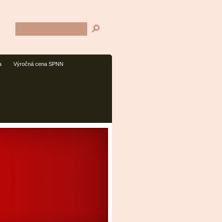
a
Výročná cena SPNN