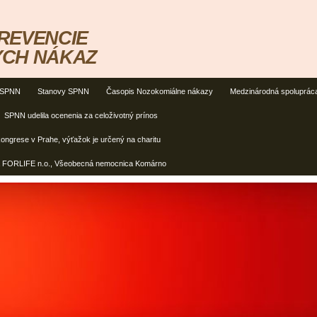
REVENCIE
CH NÁKAZ
o SPNN
Stanovy SPNN
Časopis Nozokomiálne nákazy
Medzinárodná spoluprác
SPNN udelila ocenenia za celoživotný prínos
ongrese v Prahe, výťažok je určený na charitu
a FORLIFE n.o., Všeobecná nemocnica Komárno