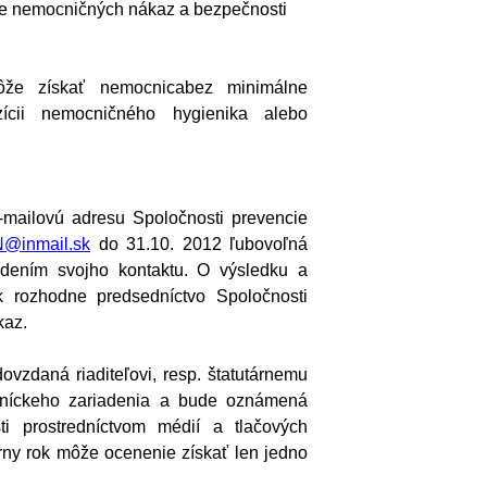
ncie nemocničných nákaz a bezpečnosti
že získať nemocnica
bez minimálne
ícii nemocničného hygienika alebo
mailovú adresu Spoločnosti prevencie
@inmail.sk
do 31.10. 2012 ľubovoľná
edením svojho kontaktu. O výsledku a
ok rozhodne predsedníctvo Spoločnosti
kaz.
zdaná riaditeľovi, resp. štatutárnemu
otníckeho zariadenia a bude oznámená
sti prostredníctvom médií a tlačových
rny rok môže ocenenie získať len jedno