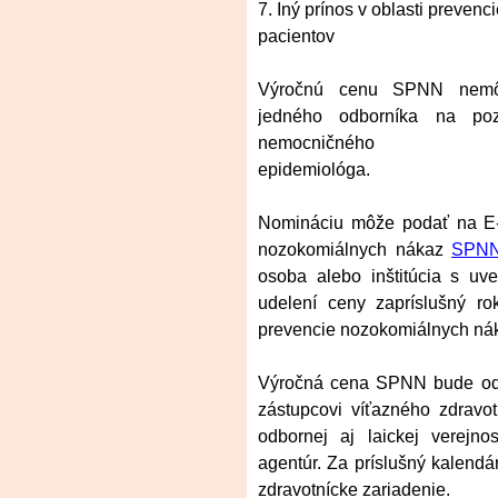
7. Iný prínos v oblasti preve
pacientov
Výročnú cenu SPNN nemô
jedného odborníka na poz
nemocničného
epidemiológa.
Nomináciu môže podať na E-
nozokomiálnych nákaz
SPNN
osoba alebo inštitúcia s uv
udelení ceny za
príslušný r
prevencie nozokomiálnych ná
Výročná cena SPNN bude odov
zástupcovi víťazného zdrav
odbornej aj laickej verejno
agentúr. Za príslušný kalendá
zdravotnícke zariadenie.