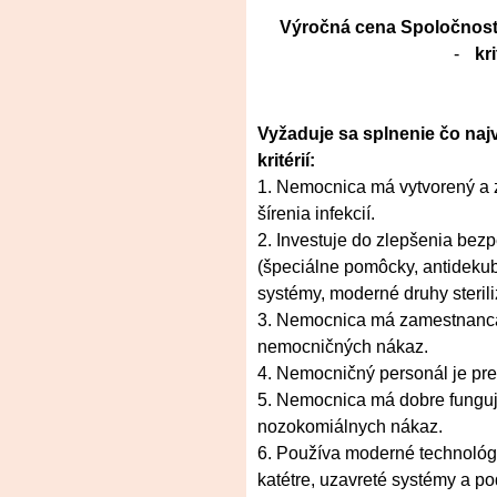
Výročná cena Spoločnost
-
kr
Vyžaduje sa splnenie čo na
kritérií:
1. Nemocnica má vytvorený a 
šírenia infekcií.
2. Investuje do zlepšenia bez
(špeciálne pomôcky, antidekub
systémy, moderné druhy sterili
3. Nemocnica má zamestnanca,
nemocničných nákaz.
4. Nemocničný personál je pre
5. Nemocnica má dobre funguj
nozokomiálnych nákaz.
6. Používa moderné technoló
katétre, uzavreté systémy a pod