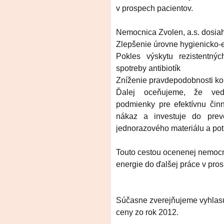
v prospech pacientov.
Nemocnica Zvolen, a.s. dosiah
Zlepšenie úrovne hygienicko-
Pokles výskytu rezistentn
spotreby antibiotík
Zníženie pravdepodobnosti ko
Ďalej oceňujeme, že ved
podmienky pre efektívnu čin
nákaz a investuje do preve
jednorazového materiálu a po
Touto cestou ocenenej nemocn
energie do ďalšej práce v pro
Súčasne zverejňujeme vyhlasu
ceny zo rok 2012.