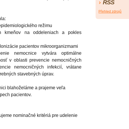
RSS
Přehled zdrojů
la:
epidemiologického režimu
ých kmeňov na oddeleniach a pokles
lonizácie pacientov mikroorganizmami
enie nemocnice vytvára optimálne
nosť v oblasti prevencie nemocničných
ncie nemocničných infekcií, vrátane
trebných stavebných úprav.
ici blahoželáme a prajeme veľa
spech pacientov.
jeme nominačné kritériá pre udelenie