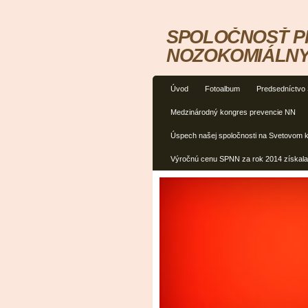
SPOLOČNOSŤ P
NOZOKOMIÁLNY
Úvod
Fotoalbum
Predsedníctv
Medzinárodný kongres prevencie NN
Úspech našej spoločnosti na Svetovom k
Výročnú cenu SPNN za rok 2014 získal